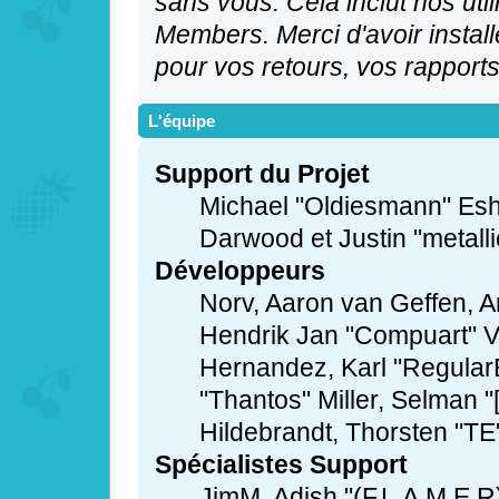
sans vous. Cela inclut nos util
Members. Merci d'avoir installé 
pour vos retours, vos rapports
L'équipe
Support du Projet
Michael "Oldiesmann" Es
Darwood et Justin "metall
Développeurs
Norv, Aaron van Geffen, An
Hendrik Jan "Compuart" V
Hernandez, Karl "Regular
"Thantos" Miller, Selman "
Hildebrandt, Thorsten "TE"
Spécialistes Support
JimM, Adish "(F.L.A.M.E.R)