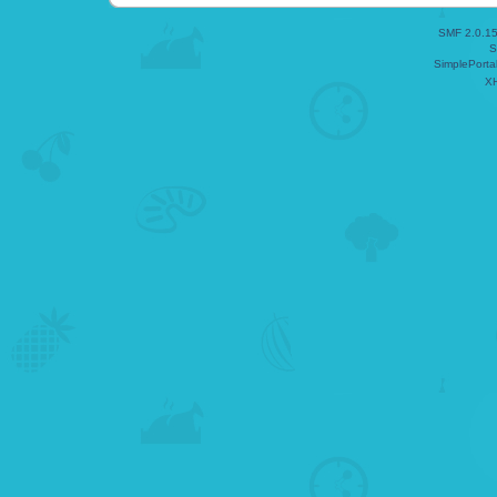
SMF 2.0.1
S
SimplePorta
X