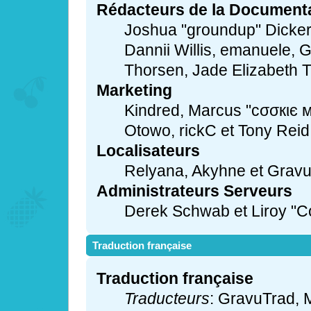
Rédacteurs de la Document
Joshua "groundup" Dickers
Dannii Willis, emanuele,
Thorsen, Jade Elizabeth T
Marketing
Kindred, Marcus "cσσкιє м
Otowo, rickC et Tony Reid
Localisateurs
Relyana, Akyhne et Grav
Administrateurs Serveurs
Derek Schwab et Liroy "C
Traduction française
Traduction française
Traducteurs
: GravuTrad,