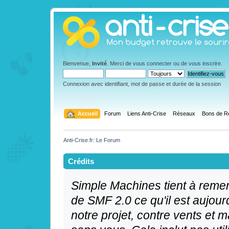
Bienvenue,
Invité
. Merci de
vous connecter
ou de
vous inscrire
.
Connexion avec identifiant, mot de passe et durée de la session
  Accueil
Forum
Liens Anti-Crise
Réseaux
Bons de R
Anti-Crise.fr: Le Forum
Crédits
Simple Machines tient à remerc
de SMF 2.0 ce qu'il est aujourd
notre projet, contre vents et 