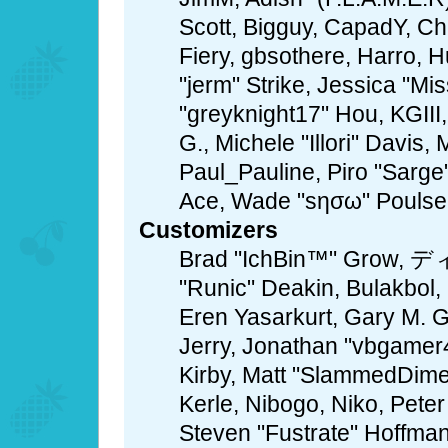
Scott, Bigguy, CapadY, C
Fiery, gbsothere, Harro, 
"jerm" Strike, Jessica "M
"greyknight17" Hou, KGIII,
G., Michele "Illori" Davis,
Paul_Pauline, Piro "Sarge
Ace, Wade "sησω" Poulse
Customizers
Brad "IchBin™" Grow, ディ
"Runic" Deakin, Bulakbol,
Eren Yasarkurt, Gary M. 
Jerry, Jonathan "vbgamer4
Kirby, Matt "SlammedDime
Kerle, Nibogo, Niko, Peter
Steven "Fustrate" Hoffman