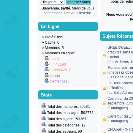
bons de réduct
Bienvenue,
Invité
. Merci de
vous
connecter
ou de
vous inscrire
.
Nous vous souh
n
En Ligne
Sujets Récent
Invités: 899
Caché: 0
GREENWEEZ : 1
Membres: 5
gratuites sans
Membres en ligne:
d'achat
pussy
[
Les Archives d
nini43190
Ecoutez voir : 
Audrey62510
lunettes pr obse
Jessie
[
Les Bons Plan
clemence13
La Belle Adress
difficultés
[
La Belle Adres
Stats
Carrefour du 20
septembre (Gro
Total des membres:
20581
[
Catalogues
]
Total des messages: 592778
Carrefour du 17
Total des sujets: 153367
[
Catalogues
]
Total des catégories: 12
CN Appli - X-T
Total des sections: 90