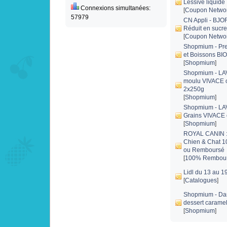
Lessive liquide
Connexions simultanées:
[
Coupon Netwo
57979
CN Appli - BJO
Réduit en sucre
[
Coupon Netwo
Shopmium - Pr
et Boissons BI
[
Shopmium
]
Shopmium - LA
moulu VIVACE
2x250g
[
Shopmium
]
Shopmium - LA
Grains VIVACE
[
Shopmium
]
ROYAL CANIN : 
Chien & Chat 10
ou Remboursé
[
100% Rembour
Lidl du 13 au 1
[
Catalogues
]
Shopmium - Da
dessert carame
[
Shopmium
]