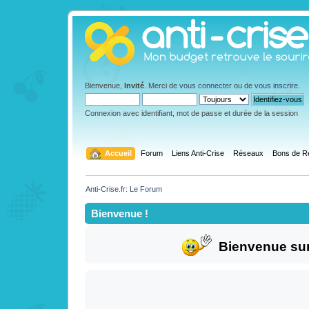
Bienvenue,
Invité
. Merci de
vous connecter
ou de
vous inscrire
.
Connexion avec identifiant, mot de passe et durée de la session
  Accueil
Forum
Liens Anti-Crise
Réseaux
Bons de R
Anti-Crise.fr: Le Forum
Bienvenue !
Bienvenue sur 