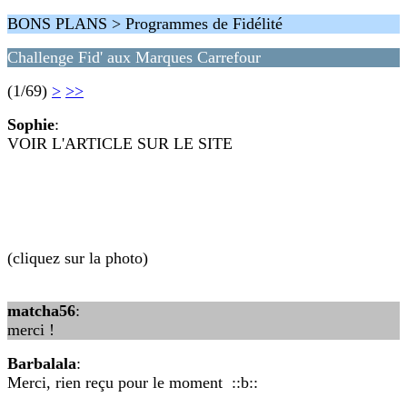
BONS PLANS > Programmes de Fidélité
Challenge Fid' aux Marques Carrefour
(1/69)
>
>>
Sophie
:
VOIR L'ARTICLE SUR LE SITE
(cliquez sur la photo)
matcha56
:
merci !
Barbalala
:
Merci, rien reçu pour le moment ::b::