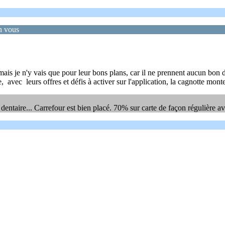
on vous
ais je n'y vais que pour leur bons plans, car il ne prennent aucun bon
e, avec leurs offres et défis à activer sur l'application, la cagnotte mon
 dentaire... Carrefour est bien placé. 70% sur carte de façon régulière a