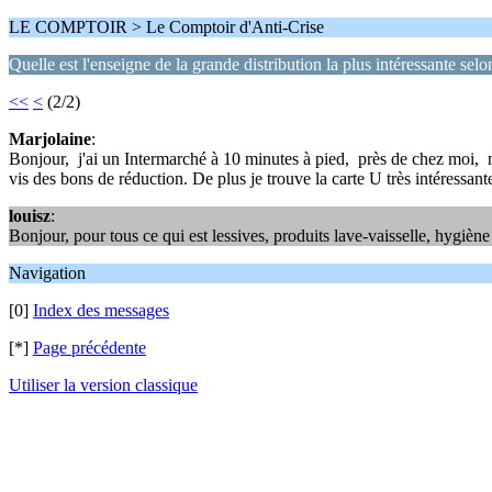
LE COMPTOIR > Le Comptoir d'Anti-Crise
Quelle est l'enseigne de la grande distribution la plus intéressante sel
<<
<
(2/2)
Marjolaine
:
Bonjour, j'ai un Intermarché à 10 minutes à pied, près de chez moi, m
vis des bons de réduction. De plus je trouve la carte U très intéressant
louisz
:
Bonjour, pour tous ce qui est lessives, produits lave-vaisselle, hygiène
Navigation
[0]
Index des messages
[*]
Page précédente
Utiliser la version classique