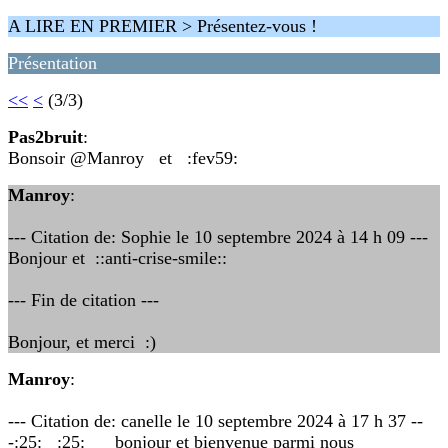
A LIRE EN PREMIER > Présentez-vous !
Présentation
<<
<
(3/3)
Pas2bruit
:
Bonsoir @Manroy et :fev59:
Manroy
:
--- Citation de: Sophie le 10 septembre 2024 à 14 h 09 ---
Bonjour et ::anti-crise-smile::
--- Fin de citation ---
Bonjour, et merci :)
Manroy
:
--- Citation de: canelle le 10 septembre 2024 à 17 h 37 --
-:25: :25: bonjour et bienvenue parmi nous