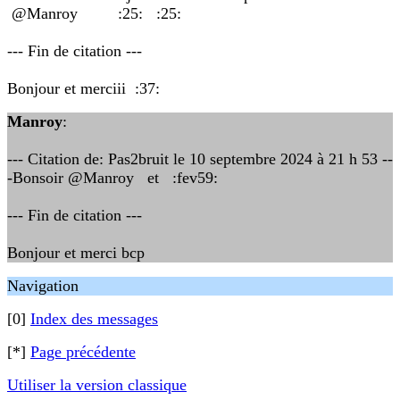
@Manroy :25: :25:
--- Fin de citation ---
Bonjour et merciii :37:
Manroy
:
--- Citation de: Pas2bruit le 10 septembre 2024 à 21 h 53 --
-Bonsoir @Manroy et :fev59:
--- Fin de citation ---
Bonjour et merci bcp
Navigation
[0]
Index des messages
[*]
Page précédente
Utiliser la version classique