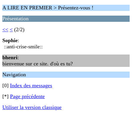
A LIRE EN PREMIER > Présentez-vous !
Présentation
<<
<
(2/2)
Sophie
:
::anti-crise-smile::
bhenri
:
bienvenue sur ce site. d'où es tu?
Navigation
[0]
Index des messages
[*]
Page précédente
Utiliser la version classique