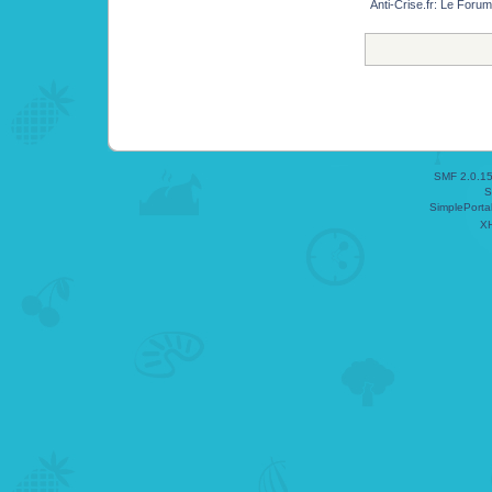
Anti-Crise.fr: Le Foru
SMF 2.0.1
S
SimplePorta
X