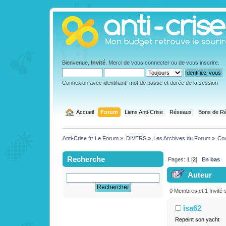
Bienvenue,
Invité
. Merci de
vous connecter
ou de
vous inscrire
.
Connexion avec identifiant, mot de passe et durée de la session
  Accueil
Forum
Liens Anti-Crise
Réseaux
Bons de Ré
Anti-Crise.fr: Le Forum
»
DIVERS
»
Les Archives du Forum
»
Cou
Recherche
Pages:
1
[
2
]
En bas
Auteur
(Lu 137187 fois
0 Membres et 1 Invité s
isa62
Repeint son yacht