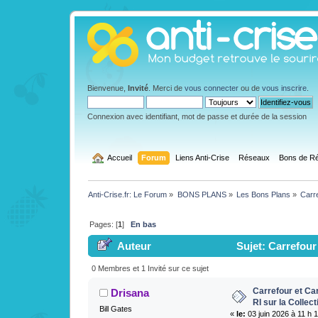
Bienvenue,
Invité
. Merci de
vous connecter
ou de
vous inscrire
.
Connexion avec identifiant, mot de passe et durée de la session
  Accueil
Forum
Liens Anti-Crise
Réseaux
Bons de Ré
Anti-Crise.fr: Le Forum
»
BONS PLANS
»
Les Bons Plans
»
Carre
Pages: [
1
]
En bas
Auteur
Sujet: Carrefour 
Resist Tefal (Lu 1093 fois)
0 Membres et 1 Invité sur ce sujet
Carrefour et Ca
Drisana
RI sur la Collect
Bill Gates
«
le:
03 juin 2026 à 11 h 