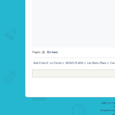
Pages: [
1
]
En haut
Anti-Crise.fr: Le Forum
»
BONS PLANS
»
Les Bons Plans
»
Car
SMF 2.0.1
S
SimplePorta
X