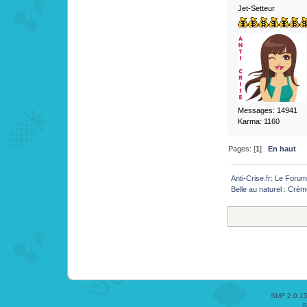
Jet-Setteur
Messages: 14941
Karma: 1160
Pages: [
1
]
En haut
Anti-Crise.fr: Le Foru
Belle au naturel : Crè
SMF 2.0.1
S