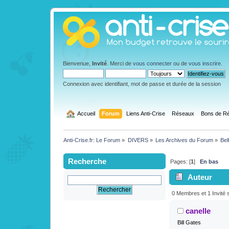
Bienvenue,
Invité
. Merci de
vous connecter
ou de
vous inscrire
.
Connexion avec identifiant, mot de passe et durée de la session
  Accueil
Forum
Liens Anti-Crise
Réseaux
Bons de Ré
Anti-Crise.fr: Le Forum
»
DIVERS
»
Les Archives du Forum
»
Bel
Recherche
Pages: [
1
]
En bas
Auteur
légère hydratan
0 Membres et 1 Invité s
canelle
Bill Gates