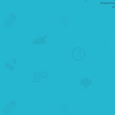
SimplePorta
X