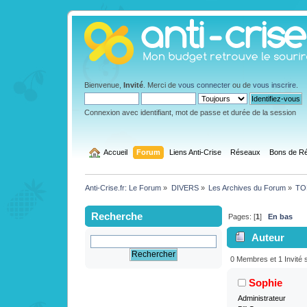
Bienvenue,
Invité
. Merci de
vous connecter
ou de
vous inscrire
.
Connexion avec identifiant, mot de passe et durée de la session
  Accueil
Forum
Liens Anti-Crise
Réseaux
Bons de Ré
Anti-Crise.fr: Le Forum
»
DIVERS
»
Les Archives du Forum
»
TOL
Recherche
Pages: [
1
]
En bas
Auteur
Remboursés en 
0 Membres et 1 Invité s
Sophie
Administrateur