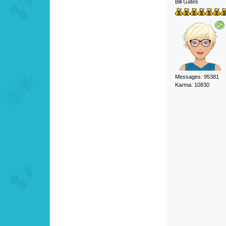
Bill Gates
Messages: 95381
Karma: 10830