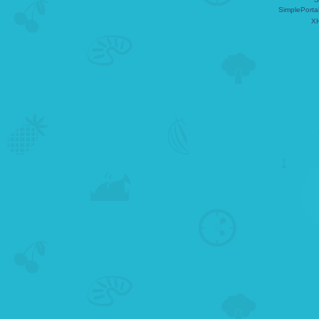
SimplePorta
X