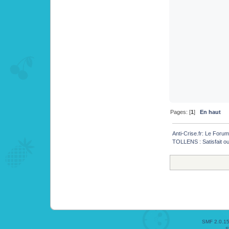
Pages: [
1
]
En haut
Anti-Crise.fr: Le Foru
TOLLENS : Satisfait 
SMF 2.0.1
S