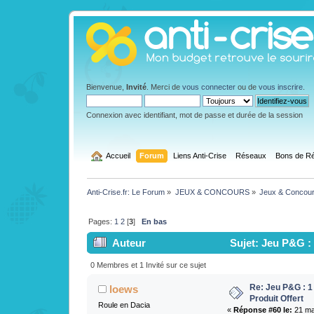
Bienvenue,
Invité
. Merci de
vous connecter
ou de
vous inscrire
.
Connexion avec identifiant, mot de passe et durée de la session
  Accueil
Forum
Liens Anti-Crise
Réseaux
Bons de Ré
Anti-Crise.fr: Le Forum
»
JEUX & CONCOURS
»
Jeux & Concou
Pages:
1
2
[
3
]
En bas
Auteur
Sujet: Jeu P&G : 
0 Membres et 1 Invité sur ce sujet
Re: Jeu P&G : 1
loews
Produit Offert
Roule en Dacia
«
Réponse #60 le:
21 mai