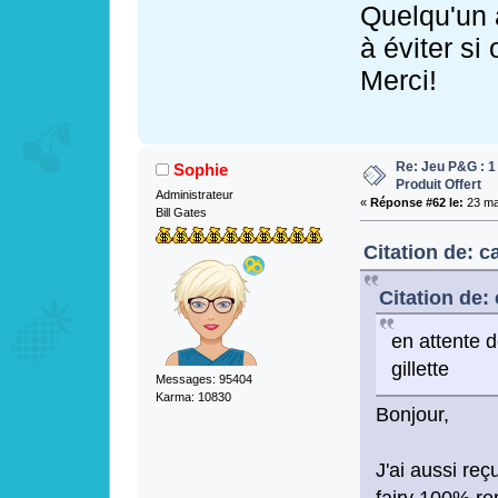
Quelqu'un a
à éviter si
Merci!
Re: Jeu P&G : 1
Sophie
Produit Offert
Administrateur
«
Réponse #62 le:
23 mai
Bill Gates
Citation de: c
Citation de: 
en attente 
gillette
Messages: 95404
Karma: 10830
Bonjour,
J'ai aussi re
fairy 100% re