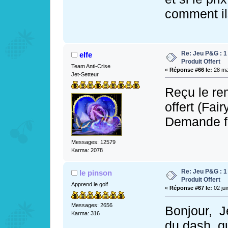
comment il
Re: Jeu P&G : 1
elfe
Produit Offert
Team Anti-Crise
«
Réponse #66 le:
28 mai
Jet-Setteur
Reçu le r
offert (Fai
Demande fa
Messages: 12579
Karma: 2078
Re: Jeu P&G : 1
le pinson
Produit Offert
Apprend le golf
«
Réponse #67 le:
02 jui
Messages: 2656
Bonjour, J
Karma: 316
du dash, qu