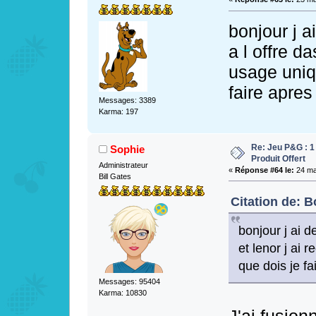
bonjour j
a l offre d
usage uniqu
faire apre
Messages: 3389
Karma: 197
Re: Jeu P&G : 1
Sophie
Produit Offert
Administrateur
«
Réponse #64 le:
24 mai
Bill Gates
Citation de: B
bonjour j ai 
et lenor j ai 
que dois je f
Messages: 95404
Karma: 10830