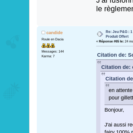
J'ai fusion
le règleme
Re: Jeu P&G : 1
candide
Produit Offert
Roule en Dacia
«
Réponse #65 le:
24 mai
Messages: 144
Citation de: S
Karma: 7
Citation de:
Citation de
en attente
pour gillet
Bonjour,
J'ai aussi r
fairy 100% 