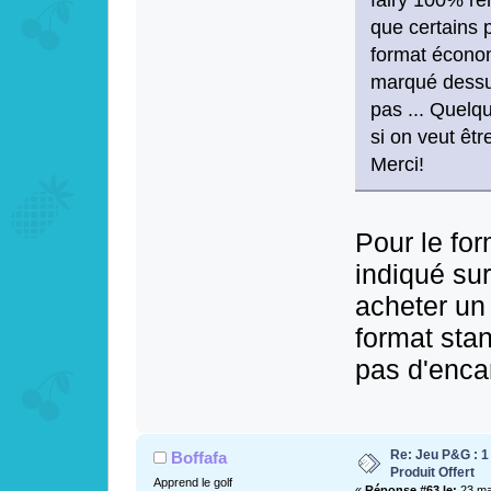
que certains p
format économ
marqué dessus
pas ... Quelqu
si on veut êt
Merci!
Pour le fo
indiqué sur
acheter un 
format stan
pas d'encar
Re: Jeu P&G : 1
Boffafa
Produit Offert
Apprend le golf
«
Réponse #63 le:
23 mai