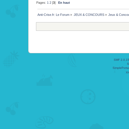
Pages:
1
2
[
3
]
En haut
Anti-Crise.fr: Le Forum
»
JEUX & CONCOURS
»
Jeux & Conco
SMF 2.0.1
S
SimplePorta
X