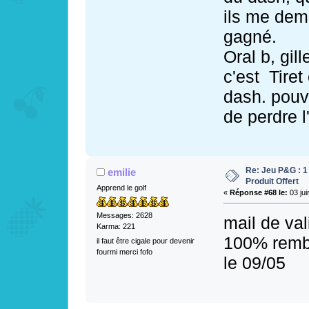
ils me dem
gagné.
Oral b, gill
c'est Tiret
dash. pouv
de perdre l
Re: Jeu P&G : 1
emilie
Produit Offert
Apprend le golf
«
Réponse #68 le:
03 jui
Messages: 2628
mail de val
Karma: 221
100% rembo
il faut être cigale pour devenir
fourmi merci fofo
le 09/05