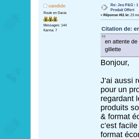
Re: Jeu P&G : 1
candide
Produit Offert
Roule en Dacia
«
Réponse #61 le:
23 mai
Messages: 144
Citation de: e
Karma: 7
en attente de
gillette
Bonjour,
J'ai aussi 
pour un pr
regardant l
produits so
& format é
c'est facil
format écon