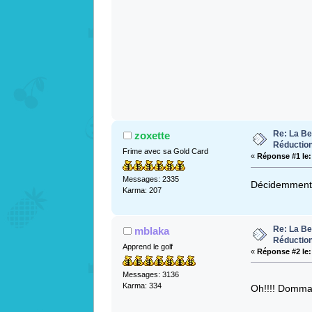
Re: La Be
zoxette
Réductio
Frime avec sa Gold Card
«
Réponse #1 le:
Messages: 2335
Décidemment
Karma: 207
Re: La Be
mblaka
Réductio
Apprend le golf
«
Réponse #2 le:
Messages: 3136
Karma: 334
Oh!!!! Domm