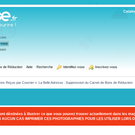
Catalo
crire
.
ssion
s de Réduction
Aide
Recherche
  Identifiez-vous
  Inscrivez-vous
ons Reçus par Courrier
»
La Belle Adresse : Suppression du Carnet de Bons de Réduction
nt déstinées à illustrer ce que vous pouvez trouver actuellement dans les maga
EN AUCUN CAS IMPRIMER CES PHOTOGRAPHIES POUR LES UTILISER LORS D