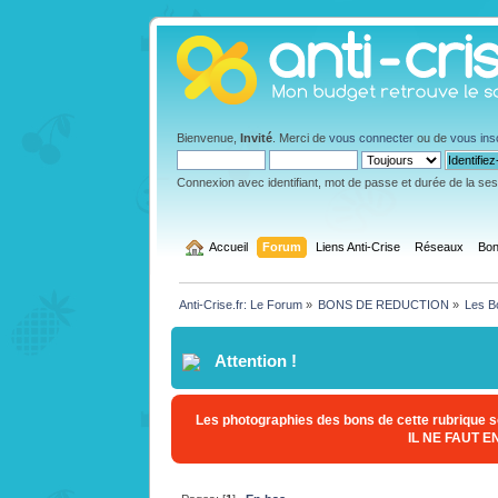
Bienvenue,
Invité
. Merci de
vous connecter
ou de
vous ins
Connexion avec identifiant, mot de passe et durée de la se
  Accueil
Forum
Liens Anti-Crise
Réseaux
Bon
Anti-Crise.fr: Le Forum
»
BONS DE REDUCTION
»
Les B
Attention !
Les photographies des bons de cette rubrique so
IL NE FAUT 