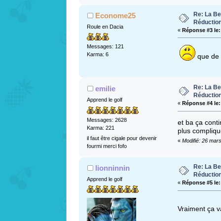
Re: La Be
Econome25
Réductio
Roule en Dacia
«
Réponse #3 le:
Messages: 121
Karma: 6
que de 
Re: La Be
emilie
Réductio
Apprend le golf
«
Réponse #4 le:
Messages: 2628
et ba ça conti
Karma: 221
plus compliq
il faut être cigale pour devenir
«
Modifié: 26 mar
fourmi merci fofo
Re: La Be
lionninnin
Réductio
Apprend le golf
«
Réponse #5 le:
Vraiment ça v