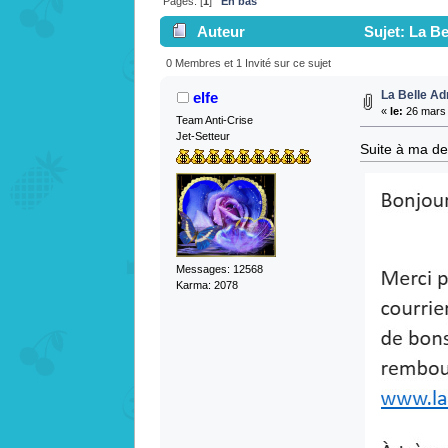
Pages: [
1
]
En bas
Auteur
Sujet: La Be
0 Membres et 1 Invité sur ce sujet
La Belle Ad
elfe
«
le:
26 mars 
Team Anti-Crise
Jet-Setteur
Suite à ma de
Messages: 12568
Karma: 2078