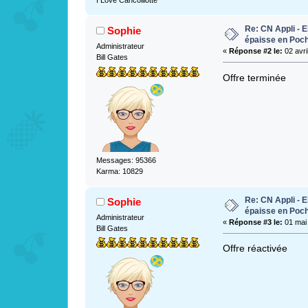
I Love Cancoillotte
Re: CN Appli - E
Sophie
épaisse en Poc
Administrateur
«
Réponse #2 le:
02 avri
Bill Gates
Offre terminée
Messages: 95366
Karma: 10829
Re: CN Appli - E
Sophie
épaisse en Poc
Administrateur
«
Réponse #3 le:
01 mai 
Bill Gates
Offre réactivée