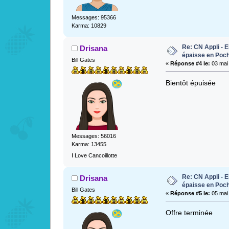
Messages: 95366
Karma: 10829
Re: CN Appli - E
Drisana
épaisse en Poc
Bill Gates
«
Réponse #4 le:
03 mai 
Bientôt épuisée
Messages: 56016
Karma: 13455
I Love Cancoillotte
Re: CN Appli - E
Drisana
épaisse en Poc
Bill Gates
«
Réponse #5 le:
05 mai 
Offre terminée