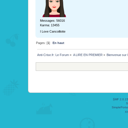
Messages: 56016
Karma: 13455
I Love Cancoillotte
Pages: [
1
]
En haut
Anti-Crise.fr: Le Forum
»
A LIRE EN PREMIER
»
Bienvenue sur l
SMF 2.0.1
S
SimplePorta
X