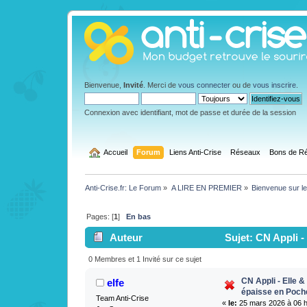
Bienvenue,
Invité
. Merci de
vous connecter
ou de
vous inscrire
.
Connexion avec identifiant, mot de passe et durée de la session
  Accueil
Forum
Liens Anti-Crise
Réseaux
Bons de Ré
Anti-Crise.fr: Le Forum
»
A LIRE EN PREMIER
»
Bienvenue sur le
Pages: [
1
]
En bas
Auteur
Sujet: CN Appli -
fois)
0 Membres et 1 Invité sur ce sujet
CN Appli - Elle 
elfe
épaisse en Poch
Team Anti-Crise
«
le:
25 mars 2026 à 06 h