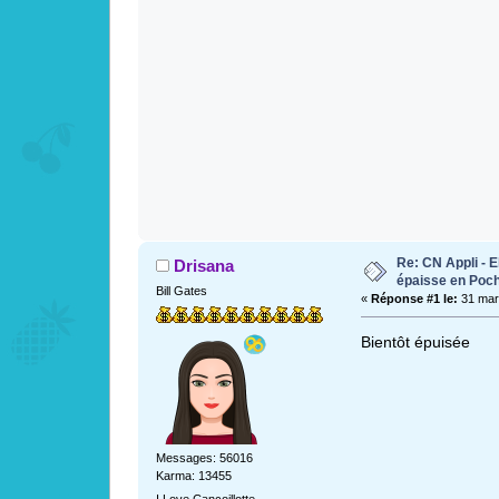
Re: CN Appli - E
Drisana
épaisse en Poc
Bill Gates
«
Réponse #1 le:
31 mars
Bientôt épuisée
Messages: 56016
Karma: 13455