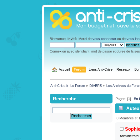
Bienvenue,
Invité
. Merci de
vous connecter
ou de
vous ins
Connexion avec identifiant, mot de passe et durée de la se
  Accueil
Forum
Liens Anti-Crise
Réseaux
Bon
Anti-Crise.fr: Le Forum
»
DIVERS
»
Les Archives du Foru
Recherche
Pages: [
1
]
En 
Auteu
fois)
0 Membres et 1 
Sophi
Administrate