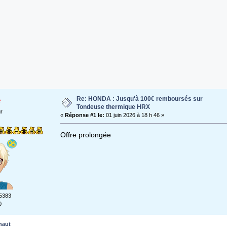
Re: HONDA : Jusqu'à 100€ remboursés sur
e
Tondeuse thermique HRX
ur
«
Réponse #1 le:
01 juin 2026 à 18 h 46 »
Offre prolongée
5383
0
haut