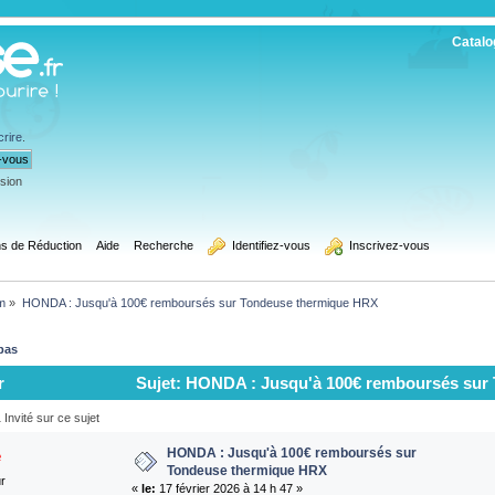
Catalo
crire
.
ssion
s de Réduction
Aide
Recherche
  Identifiez-vous
  Inscrivez-vous
m
»
HONDA : Jusqu'à 100€ remboursés sur Tondeuse thermique HRX
bas
r
Sujet: HONDA : Jusqu'à 100€ remboursés sur
Invité sur ce sujet
HONDA : Jusqu'à 100€ remboursés sur
e
Tondeuse thermique HRX
ur
«
le:
17 février 2026 à 14 h 47 »