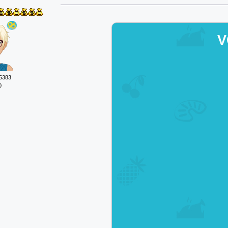
V
5383
0