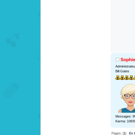
Sophi
Administrate
Bill Gates
Messages: 9
Karma: 1083
Pages: [
1
]
En 