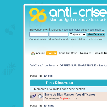
Bienvenue,
Invité
. Merci de
vous connecter
ou de
vous inscrire
.
Connexion avec identifiant, mot de passe et durée de la session
  Accueil
Forum
Liens Anti-Crise
Réseaux
Bons de Ré
Anti-Crise.fr: Le Forum
»
OFFRES SUR SMARTPHONE
»
Les App
Pages: [
1
]
En bas
Titre
/
Démarré par
0 Membres et 4 Invités dans cette section.
Envie de Bien Manger - Vos difficultés
Démarré par
Sophie
«
1
2
3
»
Pages: [
1
]
En haut