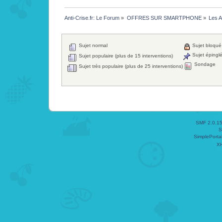
Anti-Crise.fr: Le Forum
»
OFFRES SUR SMARTPHONE
»
Les A
Sujet normal
Sujet bloqué
Sujet épingl
Sujet populaire (plus de 15 interventions)
Sondage
Sujet très populaire (plus de 25 interventions)
SMF 2.0.1
S
SimplePorta
X