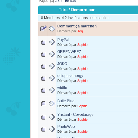
Pages: [
1
]
2
3
4
En bas
Titre
/
Démarré par
0 Membres et 2 Invités dans cette section.
Comment ça marche ?
Démarré par
Teq
PayPal
Démarré par
Sophie
GREENWEEZ
Démarré par
Sophie
JOKO
Démarré par
Sophie
octopus energy
Démarré par
Sophie
widilo
Démarré par
Sophie
Bulle Blue
Démarré par
Sophie
Ynstant - Covoiturage
Démarré par
Sophie
PhotoWeb
Démarré par
Sophie