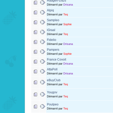
Häagen-Dazs
Démarré par
Drisana
Alpiq
Démarré par
Teq
Sampleo
Démarré par
Sophie
iGraal
Démarré par
Teq
Fidelio
Démarré par
Drisana
Pampers
Démarré par
Sophie
France Covoit
Démarré par
Drisana
AttaPoll
Démarré par
Drisana
eBuyClub
Démarré par
Teq
Yougov
Démarré par
Teq
Poulpeo
Démarré par
Teq