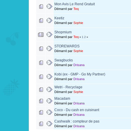
Mon Avis Le Rend Gratuit
Démarré par
Teq
Keetiz
Démarré par
Sophie
Shopmium
Démarré par
Teq
«
1
2
»
STOREWARDS
Démarré par
Sophie
Swagbucks
Démarré par
Drisana
Kobi (ex - GMP - Go My Partner)
Démarré par
Drisana
Wetri - Recyclage
Démarré par
Sophie
Macadam
Démarré par
Drisana
Coco - Du cash en cuisinant
Démarré par
Drisana
Cashwalk : compteur de pas
Démarré par
Drisana