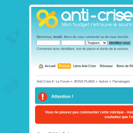
Bienvenue,
Invité
. Merci de
vous connecter
ou de
vous inscrire
.
Connexion avec identifiant, mot de passe et durée de la session
  Accueil
Forum
Liens Anti-Crise
Réseaux
Bons de Ré
Anti-Crise.fr: Le Forum
»
BONS PLANS
»
Autres
»
Parrainages
Attention !
Vous ne pouvez pas commenter cette rubrique - mer
souhaitez que l'