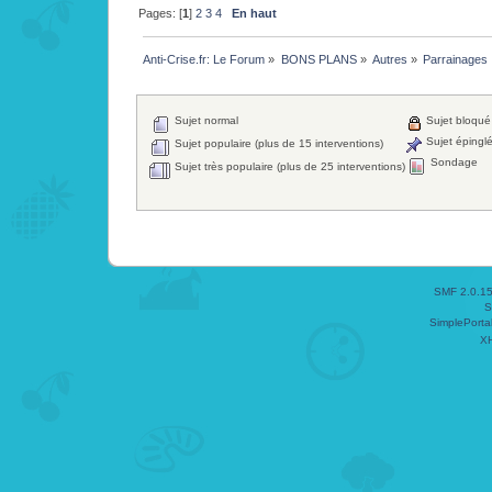
Pages: [
1
]
2
3
4
En haut
Anti-Crise.fr: Le Forum
»
BONS PLANS
»
Autres
»
Parrainages
Sujet normal
Sujet bloqué
Sujet épingl
Sujet populaire (plus de 15 interventions)
Sondage
Sujet très populaire (plus de 25 interventions)
SMF 2.0.1
S
SimplePorta
X