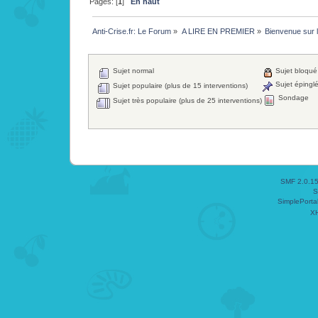
Pages: [
1
]
En haut
Anti-Crise.fr: Le Forum
»
A LIRE EN PREMIER
»
Bienvenue sur l
Sujet normal
Sujet bloqué
Sujet épingl
Sujet populaire (plus de 15 interventions)
Sondage
Sujet très populaire (plus de 25 interventions)
SMF 2.0.1
S
SimplePorta
X