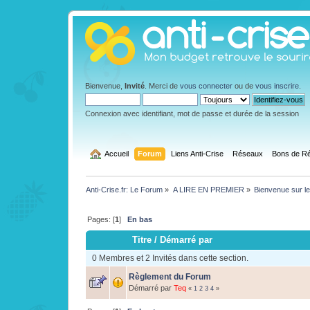
Bienvenue,
Invité
. Merci de
vous connecter
ou de
vous inscrire
.
Connexion avec identifiant, mot de passe et durée de la session
  Accueil
Forum
Liens Anti-Crise
Réseaux
Bons de Ré
Anti-Crise.fr: Le Forum
»
A LIRE EN PREMIER
»
Bienvenue sur le
Pages: [
1
]
En bas
Titre
/
Démarré par
0 Membres et 2 Invités dans cette section.
Règlement du Forum
Démarré par
Teq
«
1
2
3
4
»