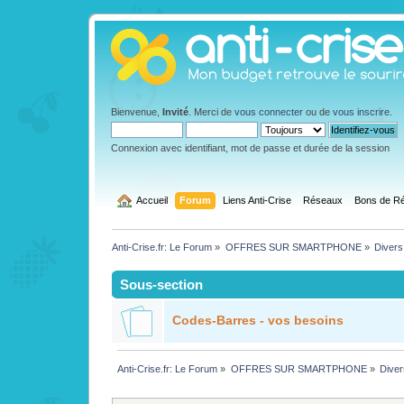
Bienvenue,
Invité
. Merci de
vous connecter
ou de
vous inscrire
.
Connexion avec identifiant, mot de passe et durée de la session
  Accueil
Forum
Liens Anti-Crise
Réseaux
Bons de Ré
Anti-Crise.fr: Le Forum
»
OFFRES SUR SMARTPHONE
»
Divers
Sous-section
Codes-Barres - vos besoins
Anti-Crise.fr: Le Forum
»
OFFRES SUR SMARTPHONE
»
Diver