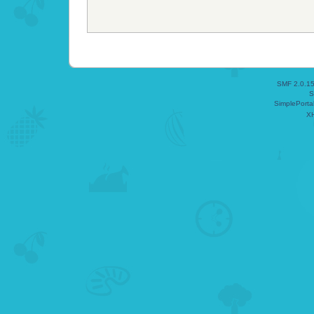
SMF 2.0.1
S
SimplePorta
X