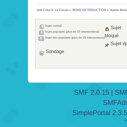
Anti-Crise.fr: Le Forum
»
BONS DE REDUCTION
»
Autres Bons 
Sujet normal
Sujet
Sujet populaire (plus de 15 interventions)
bloqué
Sujet très populaire (plus de 25 interventions)
Sujet ép
Sondage
SMF 2.0.15
|
SMF
SMFAd
SimplePortal 2.3.
X