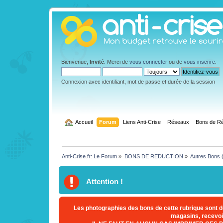
Bienvenue,
Invité
. Merci de
vous connecter
ou de
vous inscrire
.
Connexion avec identifiant, mot de passe et durée de la session
  Accueil
Forum
Liens Anti-Crise
Réseaux
Bons de Ré
Anti-Crise.fr: Le Forum
»
BONS DE REDUCTION
»
Autres Bons (
Attention !
Les photographies des bons de cette rubrique sont d
magasins, recevoir