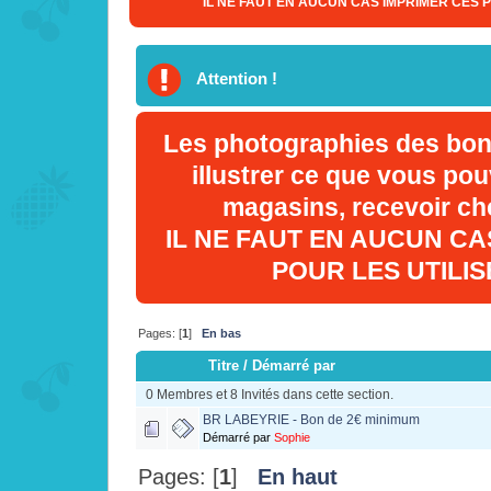
IL NE FAUT EN AUCUN CAS IMPRIMER CES 
Attention !
Les photographies des bons
illustrer ce que vous po
magasins, recevoir che
IL NE FAUT EN AUCUN C
POUR LES UTILI
Pages: [
1
]
En bas
Titre
/
Démarré par
0 Membres et 8 Invités dans cette section.
BR LABEYRIE - Bon de 2€ minimum
Démarré par
Sophie
Pages: [
1
]
En haut