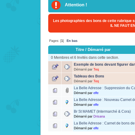
Attention !
Les photographies des bons de cette rubrique so
IL NE FAUT 
Pages: [
1
]
En bas
Titre
/
Démarré par
0 Membres et 6 Invités dans cette section.
Exemple de bons devant figurer dan
Démarré par
Teq
Tableau des Bons
Démarré par
Teq
La Belle Adresse : Suppression du C
Démarré par
elfe
La Belle Adresse : Nouveau Carnet d
Démarré par
elfe
Br St MAMET (Intermarché & Cora)
Démarré par
Drisana
La Belle Adresse : Carnet de bons de
Démarré par
elfe