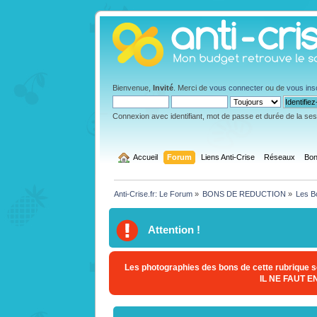
Bienvenue,
Invité
. Merci de
vous connecter
ou de
vous ins
Connexion avec identifiant, mot de passe et durée de la se
  Accueil
Forum
Liens Anti-Crise
Réseaux
Bon
Anti-Crise.fr: Le Forum
»
BONS DE REDUCTION
»
Les B
Attention !
Les photographies des bons de cette rubrique so
IL NE FAUT 