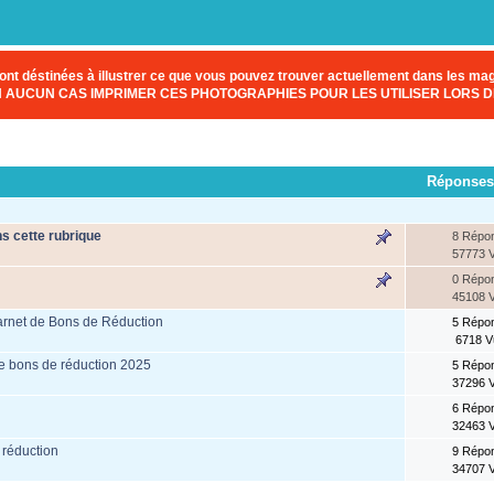
nt déstinées à illustrer ce que vous pouvez trouver actuellement dans les maga
EN AUCUN CAS IMPRIMER CES PHOTOGRAPHIES POUR LES UTILISER LORS D
Réponses
s cette rubrique
8 Répo
57773 
0 Répo
45108 
arnet de Bons de Réduction
5 Répo
6718 
e bons de réduction 2025
5 Répo
37296 
6 Répo
32463 
 réduction
9 Répo
34707 