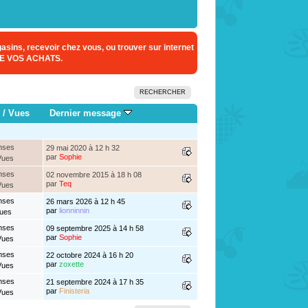
sins, recevoir chez vous, ou trouver sur internet
E VOS ACHATS.
RECHERCHER
/
Vues
Dernier message
nses
29 mai 2020 à 12 h 32
par
Sophie
Vues
nses
02 novembre 2015 à 18 h 08
par
Teq
Vues
nses
26 mars 2026 à 12 h 45
par
lionninnin
Vues
nses
09 septembre 2025 à 14 h 58
par
Sophie
Vues
nses
22 octobre 2024 à 16 h 20
par
zoxette
Vues
nses
21 septembre 2024 à 17 h 35
par
Finisteria
Vues