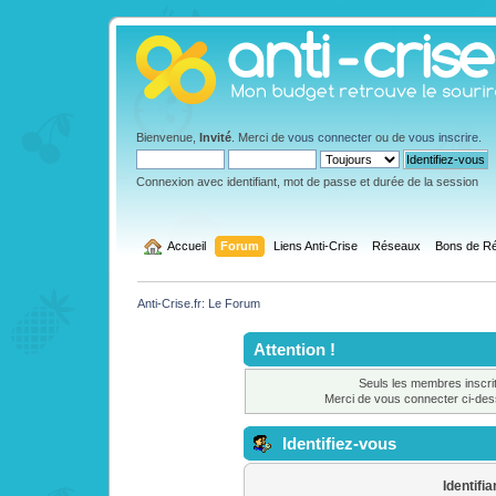
Bienvenue,
Invité
. Merci de
vous connecter
ou de
vous inscrire
.
Connexion avec identifiant, mot de passe et durée de la session
  Accueil
Forum
Liens Anti-Crise
Réseaux
Bons de Ré
Anti-Crise.fr: Le Forum
Attention !
Seuls les membres inscrit
Merci de vous connecter ci-de
Identifiez-vous
Identifia