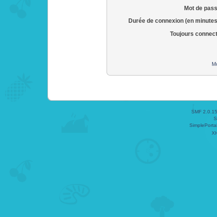
Mot de pass
Durée de connexion (en minutes
Toujours connec
Mo
SMF 2.0.1
S
SimplePorta
X