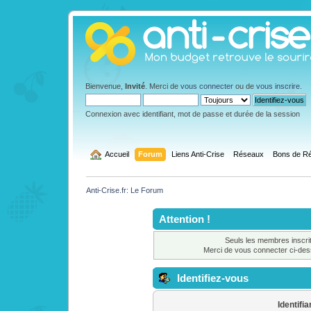
Bienvenue,
Invité
. Merci de
vous connecter
ou de
vous inscrire
.
Connexion avec identifiant, mot de passe et durée de la session
  Accueil
Forum
Liens Anti-Crise
Réseaux
Bons de Ré
Anti-Crise.fr: Le Forum
Attention !
Seuls les membres inscrit
Merci de vous connecter ci-de
Identifiez-vous
Identifia