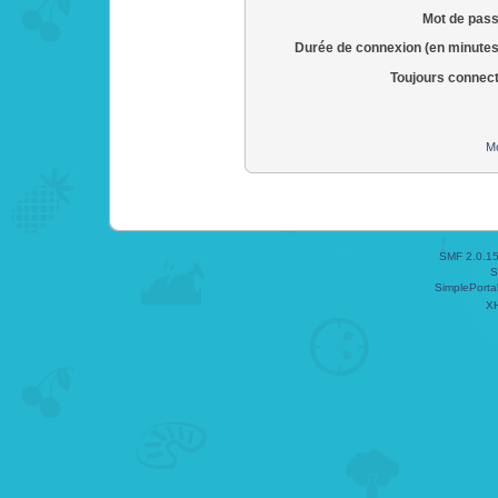
Mot de pass
Durée de connexion (en minutes
Toujours connec
Mo
SMF 2.0.1
S
SimplePorta
X