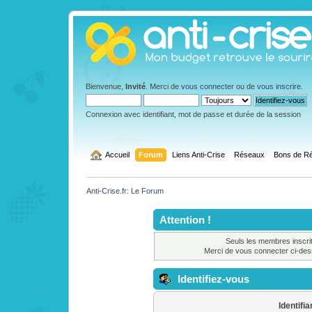
Bienvenue,
Invité
. Merci de
vous connecter
ou de
vous inscrire
.
Connexion avec identifiant, mot de passe et durée de la session
  Accueil
Forum
Liens Anti-Crise
Réseaux
Bons de Ré
Anti-Crise.fr: Le Forum
Attention !
Seuls les membres inscrit
Merci de vous connecter ci-de
Identifiez-vous
Identifia