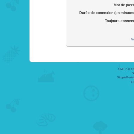
Mot de pass
Durée de connexion (en minutes
Toujours connec
Mo
SMF 2.0.1
S
SimplePorta
X