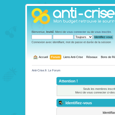
Bienvenue,
Invité
. Merci de
vous connecter
ou de
vous inscrire
.
Connexion avec identifiant, mot de passe et durée de la session
  Accueil
Forum
Liens Anti-Crise
Réseaux
Bons de Ré
Anti-Crise.fr: Le Forum
Attention !
Seuls les membres inscrit
Merci de vous connecter ci-de
Identifiez-vous
Identifia