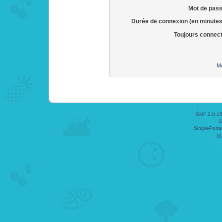
Mot de pass
Durée de connexion (en minutes
Toujours connec
Mo
SMF 2.0.1
S
SimplePorta
X