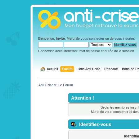
Bienvenue,
Invité
. Merci de
vous connecter
ou de
vous inscrire
.
Connexion avec identifiant, mot de passe et durée de la session
  Accueil
Forum
Liens Anti-Crise
Réseaux
Bons de Ré
Anti-Crise.fr: Le Forum
Attention !
Seuls les membres inscrit
Merci de vous connecter ci-de
Identifiez-vous
Identifia