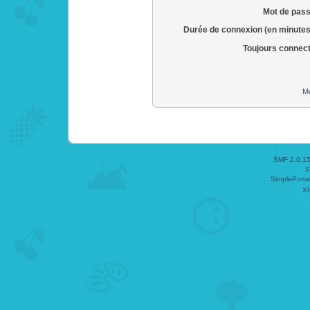
Mot de pass
Durée de connexion (en minutes
Toujours connec
Mo
SMF 2.0.1
S
SimplePorta
X