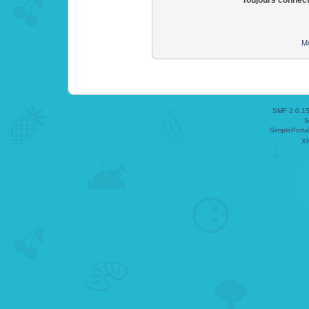
Toujours connec
Mo
SMF 2.0.1
S
SimplePorta
X