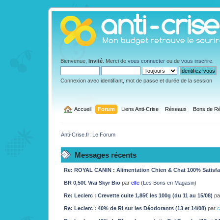
Bienvenue,
Invité
. Merci de
vous connecter
ou de
vous inscrire
.
Connexion avec identifiant, mot de passe et durée de la session
  Accueil
Forum
Liens Anti-Crise
Réseaux
Bons de Ré
Anti-Crise.fr: Le Forum
Messages récents
Re: ROYAL CANIN : Alimentation Chien & Chat 100% Satisf
BR 0,50€ Vrai Skyr Bio
par
elfe
(
Les Bons en Magasin
)
Re: Leclerc : Crevette cuite 1,85€ les 100g (du 11 au 15/08)
p
Re: Leclerc : 40% de RI sur les Déodorants (13 et 14/08)
par
c