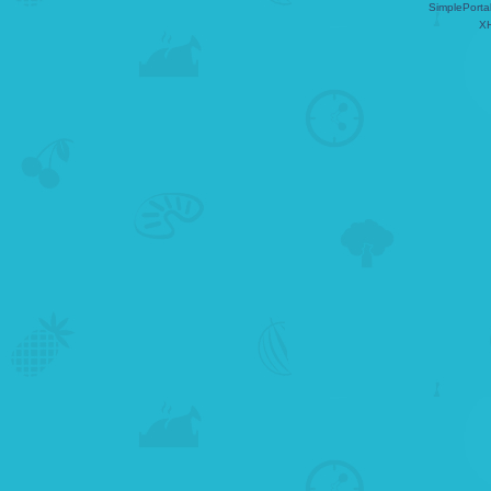
SimplePorta
X