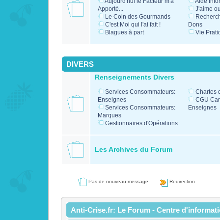
Aujourd'hui le Facteur m'a
Aide Info
Apporté...
J'aime o
Le Coin des Gourmands
Recherc
C'est Moi qui l'ai fait !
Dons
Blagues à part
Vie Prati
DIVERS
Renseignements Divers
Services Consommateurs:
Chartes 
Enseignes
CGU Cart
Services Consommateurs:
Enseignes
Marques
Gestionnaires d'Opérations
Les Archives du Forum
Pas de nouveau message
Redirection
Anti-Crise.fr: Le Forum - Centre d'informat