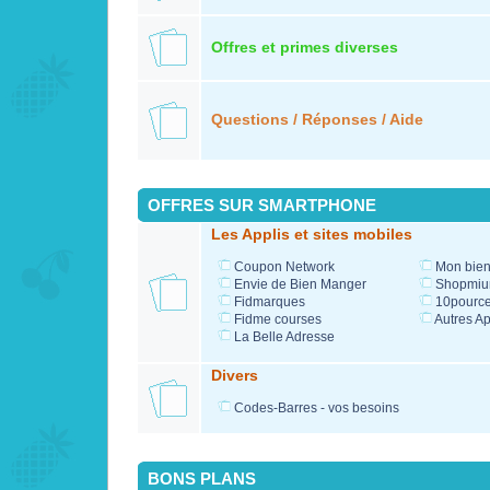
Offres et primes diverses
Questions / Réponses / Aide
OFFRES SUR SMARTPHONE
Les Applis et sites mobiles
Coupon Network
Mon bien
Envie de Bien Manger
Shopmi
Fidmarques
10pource
Fidme courses
Autres Ap
La Belle Adresse
Divers
Codes-Barres - vos besoins
BONS PLANS