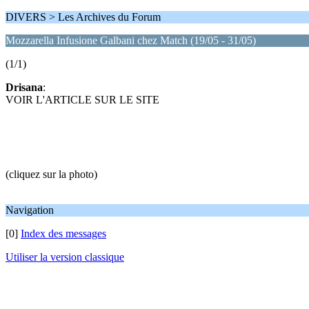
DIVERS > Les Archives du Forum
Mozzarella Infusione Galbani chez Match (19/05 - 31/05)
(1/1)
Drisana
:
VOIR L'ARTICLE SUR LE SITE
(cliquez sur la photo)
Navigation
[0]
Index des messages
Utiliser la version classique