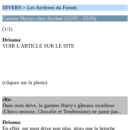
DIVERS > Les Archives du Forum
Gamme Harrys chez Auchan (12/05 - 25/05)
(1/1)
Drisana
:
VOIR L'ARTICLE SUR LE SITE
(cliquez sur la photo)
cltx
:
Dans mon drive, la gamme Harry's gâteaux moelleux
(Choco mousse, Chocalin et Tendrissime) ne passe pas..
Drisana
:
En effet, sur mon drive non plus, alors que la brioche