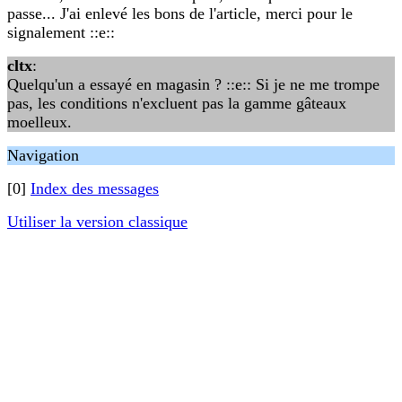
passe... J'ai enlevé les bons de l'article, merci pour le
signalement ::e::
cltx
:
Quelqu'un a essayé en magasin ? ::e:: Si je ne me trompe
pas, les conditions n'excluent pas la gamme gâteaux
moelleux.
Navigation
[0]
Index des messages
Utiliser la version classique