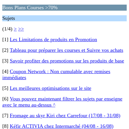
Bons Plans Courses >70%
Sujets
(1/4)
>
>>
[1]
Les Limitations de produits en Promotion
[2]
Tableau pour préparer les courses et Suivre vos achats
[3]
Savoir profiter des promotions sur les produits de base
[4]
Coupon Network : Non cumulable avec remises
immédiates
[5]
Les meilleures optimisations sur le site
[6]
Vous pouvez maintenant filtrer les sujets par enseigne
avec le menu au-dessus ^
[7]
Fromage au skyr Kiri chez Carrefour (17/08 - 31/08)
[8]
Kéfir ACTIVIA chez Intermarché (04/08 - 16/08)