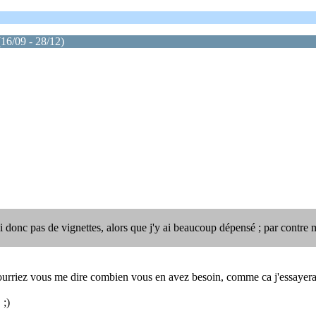
16/09 - 28/12)
ai donc pas de vignettes, alors que j'y ai beaucoup dépensé ; par contre 
ourriez vous me dire combien vous en avez besoin, comme ca j'essayera
 ;)