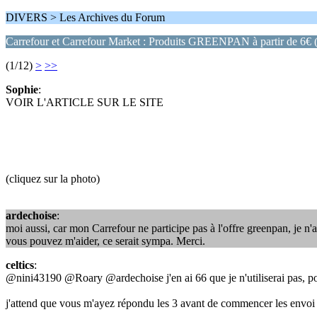
DIVERS > Les Archives du Forum
Carrefour et Carrefour Market : Produits GREENPAN à partir de 6€ (
(1/12)
>
>>
Sophie
:
VOIR L'ARTICLE SUR LE SITE
(cliquez sur la photo)
ardechoise
:
moi aussi, car mon Carrefour ne participe pas à l'offre greenpan, je n'
vous pouvez m'aider, ce serait sympa. Merci.
celtics
:
@nini43190 @Roary @ardechoise j'en ai 66 que je n'utiliserai pas, p
j'attend que vous m'ayez répondu les 3 avant de commencer les envoi