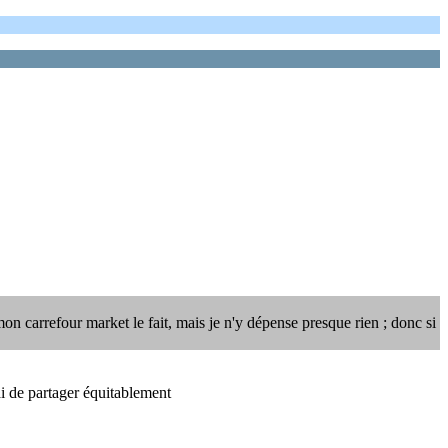
mon carrefour market le fait, mais je n'y dépense presque rien ; donc si
i de partager équitablement