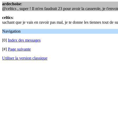
ardechoise
:
@celtics , super ! Il m'en faudrait 23 pour avoir la casserole, je t'envo
celtics
:
sachant que je vais en ravoir pas mal, je te donne les tiennes tout de 
Navigation
[0]
Index des messages
[#]
Page suivante
Utiliser la version classique