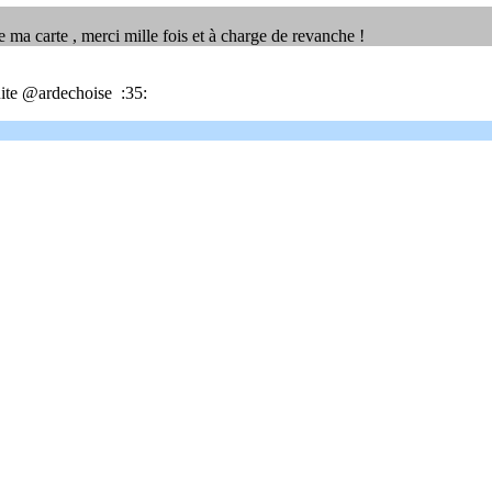
ie ma carte , merci mille fois et à charge de revanche !
suite @ardechoise :35: