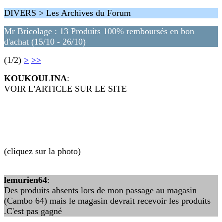
DIVERS > Les Archives du Forum
Mr Bricolage : 13 Produits 100% remboursés en bon
d'achat (15/10 - 26/10)
(1/2)
>
>>
KOUKOULINA
:
VOIR L'ARTICLE SUR LE SITE
(cliquez sur la photo)
lemurien64
:
Des produits absents lors de mon passage au magasin
(Cambo 64) mais le magasin devrait recevoir les produits
.C'est pas gagné