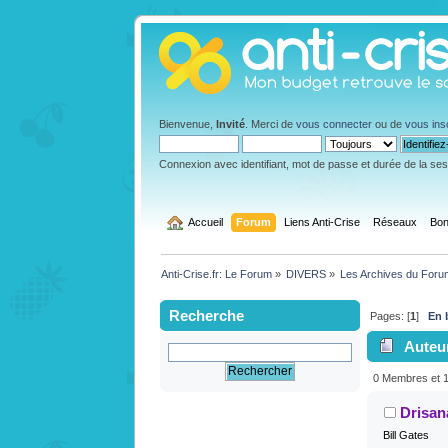
Bienvenue,
Invité
. Merci de
vous connecter
ou de
vous ins
Connexion avec identifiant, mot de passe et durée de la se
  Accueil
Forum
Liens Anti-Crise
Réseaux
Bon
Anti-Crise.fr: Le Forum
»
DIVERS
»
Les Archives du Foru
Recherche
Pages: [
1
]
En 
Auteu
0 Membres et 1 
Drisan
Bill Gates