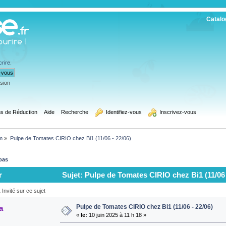
Catalo
crire
.
ssion
s de Réduction
Aide
Recherche
  Identifiez-vous
  Inscrivez-vous
m
»
Pulpe de Tomates CIRIO chez Bi1 (11/06 - 22/06)
bas
r
Sujet: Pulpe de Tomates CIRIO chez Bi1 (11/06 -
Invité sur ce sujet
Pulpe de Tomates CIRIO chez Bi1 (11/06 - 22/06)
a
«
le:
10 juin 2025 à 11 h 18 »