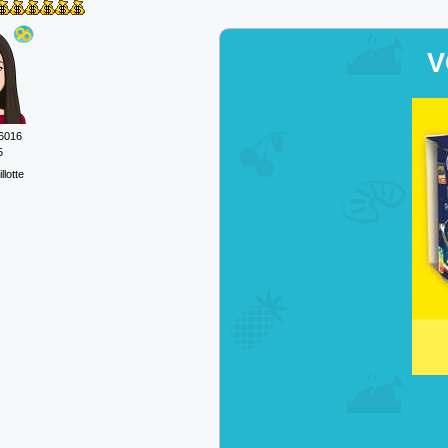
V
6016
5
llotte