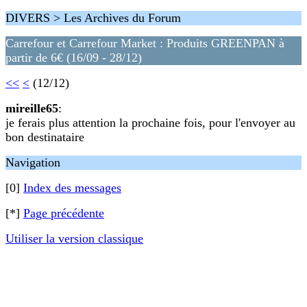
DIVERS > Les Archives du Forum
Carrefour et Carrefour Market : Produits GREENPAN à
partir de 6€ (16/09 - 28/12)
<<
<
(12/12)
mireille65
:
je ferais plus attention la prochaine fois, pour l'envoyer au
bon destinataire
Navigation
[0]
Index des messages
[*]
Page précédente
Utiliser la version classique