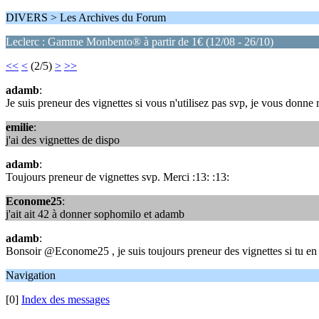
DIVERS > Les Archives du Forum
Leclerc : Gamme Monbento® à partir de 1€ (12/08 - 26/10)
<<
<
(2/5)
>
>>
adamb
:
Je suis preneur des vignettes si vous n'utilisez pas svp, je vous donn
emilie
:
j'ai des vignettes de dispo
adamb
:
Toujours preneur de vignettes svp. Merci :13: :13:
Econome25
:
j'ait ait 42 à donner sophomilo et adamb
adamb
:
Bonsoir @Econome25 , je suis toujours preneur des vignettes si tu en 
Navigation
[0]
Index des messages