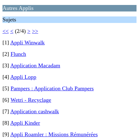
Autres Applis
Sujets
<<
<
(2/4)
>
>>
[1]
Appli Winwalk
[2]
Flunch
[3]
Application Macadam
[4]
Appli Lopp
[5]
Pampers : Application Club Pampers
[6]
Wetri - Recyclage
[7]
Application cashwalk
[8]
Appli Kinder
[9]
Appli Roamler : Missions Rémunérées