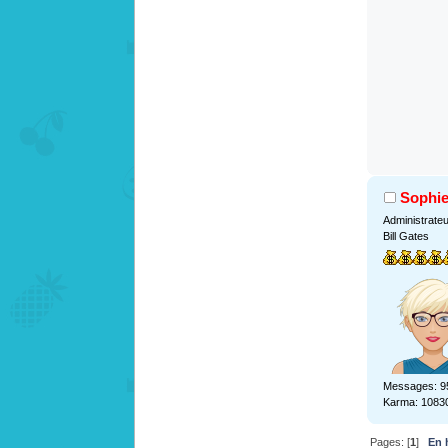
Sophi
Administrate
Bill Gates
Messages: 9
Karma: 1083
Pages: [
1
]
En 