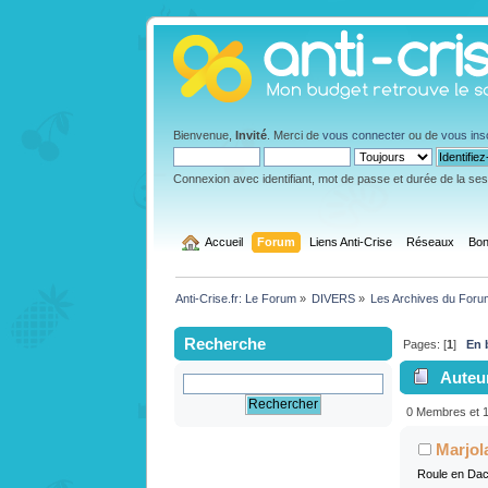
Bienvenue,
Invité
. Merci de
vous connecter
ou de
vous ins
Connexion avec identifiant, mot de passe et durée de la se
  Accueil
Forum
Liens Anti-Crise
Réseaux
Bon
Anti-Crise.fr: Le Forum
»
DIVERS
»
Les Archives du Foru
Recherche
Pages: [
1
]
En 
Auteu
0 Membres et 1 
Marjol
Roule en Dac