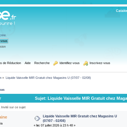
Catalo
crire
.
ssion
s de Réduction
Aide
Recherche
  Identifiez-vous
  Inscrivez-vous
m
»
Liquide Vaisselle MIR Gratuit chez Magasins U (07/07 - 02/08)
bas
r
Sujet: Liquide Vaisselle MIR Gratuit chez Magas
Invité sur ce sujet
Liquide Vaisselle MIR Gratuit chez Magasins U
aine
(07/07 - 02/08)
ia
«
le:
07 juillet 2026 à 23 h 48 »