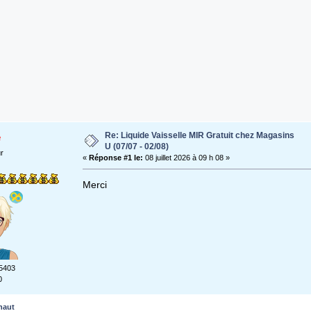
Re: Liquide Vaisselle MIR Gratuit chez Magasins
e
U (07/07 - 02/08)
ur
«
Réponse #1 le:
08 juillet 2026 à 09 h 08 »
Merci
5403
0
haut