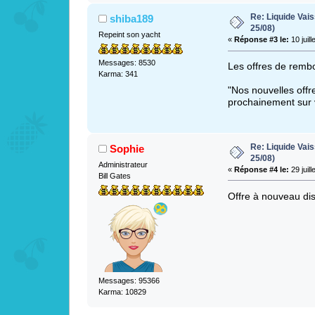
Re: Liquide Vais
shiba189
25/08)
Repeint son yacht
«
Réponse #3 le:
10 juill
Messages: 8530
Les offres de rem
Karma: 341
"Nos nouvelles offr
prochainement sur 
Re: Liquide Vais
Sophie
25/08)
Administrateur
«
Réponse #4 le:
29 juill
Bill Gates
Offre à nouveau dis
Messages: 95366
Karma: 10829