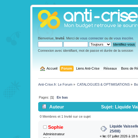
Bienvenue,
Invité
. Merci de
vous connecter
ou de
vous inscrire
.
Connexion avec identifiant, mot de passe et durée de la session
  Accueil
Forum
Liens Anti-Crise
Réseaux
Bons de Ré
Anti-Crise.fr: Le Forum
»
CATALOGUES & OPTIMISATIONS
»
Bo
Pages: [
1
]
En bas
Auteur
Sujet: Liquide Vai
0 Membres et 1 Invité sur ce sujet
Liquide Vaissell
Sophie
25/08)
Administrateur
«
le:
07 juillet 2026 à 18 h