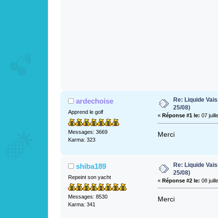
Re: Liquide Vais
ardechoise
25/08)
Apprend le golf
«
Réponse #1 le:
07 juill
Messages: 3669
Merci
Karma: 323
Re: Liquide Vais
shiba189
25/08)
Repeint son yacht
«
Réponse #2 le:
08 juill
Messages: 8530
Merci
Karma: 341