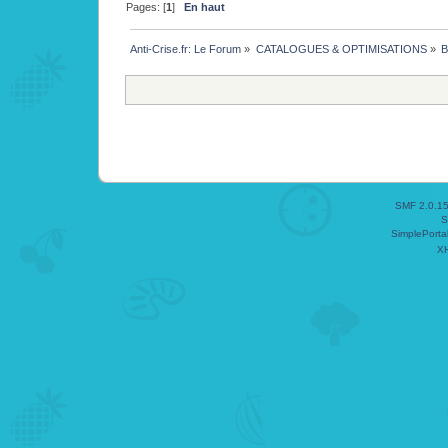
Pages: [
1
]
En haut
Anti-Crise.fr: Le Forum
»
CATALOGUES & OPTIMISATIONS
»
B
SMF 2.0.1
S
SimplePorta
X