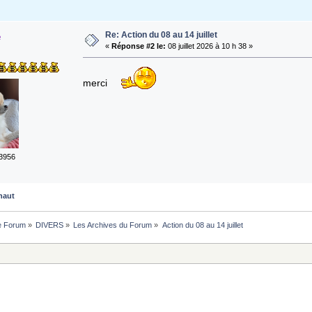
Re: Action du 08 au 14 juillet
e
«
Réponse #2 le:
08 juillet 2026 à 10 h 38 »
merci
3956
haut
Le Forum
»
DIVERS
»
Les Archives du Forum
»
Action du 08 au 14 juillet