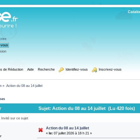
Catalo
crire
.
ssion
s de Réduction
Aide
Recherche
  Identifiez-vous
  Inscrivez-vous
m
»
Action du 08 au 14 juillet
bas
r
Sujet: Action du 08 au 14 juillet (Lu 420 fois)
Invité sur ce sujet
Action du 08 au 14 juillet
«
le:
07 juillet 2026 à 18 h 21 »
ur