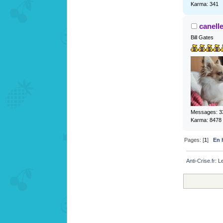
Karma: 341
canell
Bill Gates
Messages: 3
Karma: 8478
Pages: [
1
]
En 
Anti-Crise.fr: 