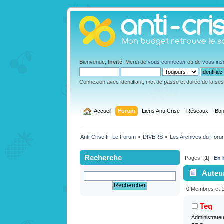
Bienvenue,
Invité
. Merci de
vous connecter
ou de
vous ins
Connexion avec identifiant, mot de passe et durée de la se
  Accueil
Forum
Liens Anti-Crise
Réseaux
Bon
Anti-Crise.fr: Le Forum
»
DIVERS
»
Les Archives du Foru
Recherche
Pages: [
1
]
En 
Auteu
0 Membres et 1 
Teq
Administrate