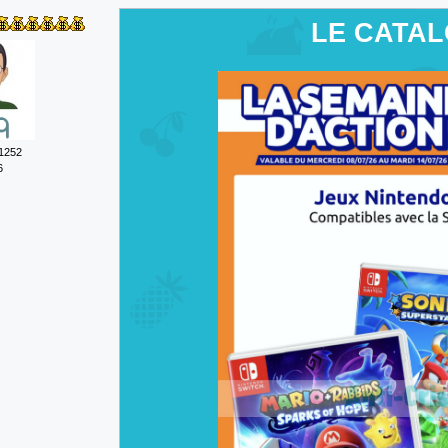
LE CATA
1252
6