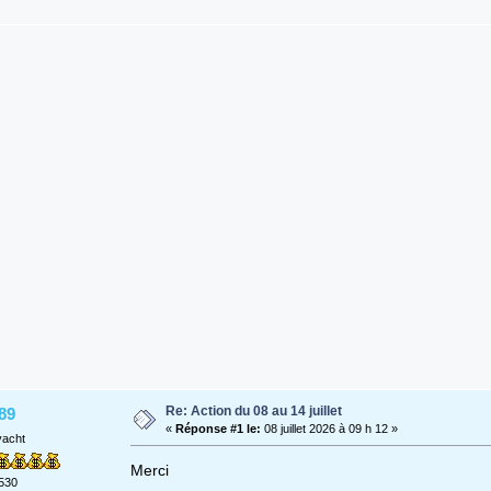
Re: Action du 08 au 14 juillet
89
«
Réponse #1 le:
08 juillet 2026 à 09 h 12 »
yacht
Merci
530