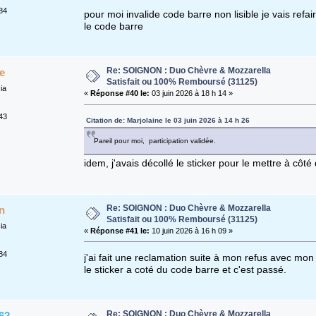
84
pour moi invalide code barre non lisible je vais refa
le code barre
Re: SOIGNON : Duo Chèvre & Mozzarella
e
Satisfait ou 100% Remboursé (31125)
ia
«
Réponse #40 le:
03 juin 2026 à 18 h 14 »
43
Citation de: Marjolaine le 03 juin 2026 à 14 h 26
Pareil pour moi, participation validée.
idem, j'avais décollé le sticker pour le mettre à côt
Re: SOIGNON : Duo Chèvre & Mozzarella
n
Satisfait ou 100% Remboursé (31125)
ia
«
Réponse #41 le:
10 juin 2026 à 16 h 09 »
84
j'ai fait une reclamation suite à mon refus avec mon 
le sticker a coté du code barre et c'est passé.
Re: SOIGNON : Duo Chèvre & Mozzarella
62