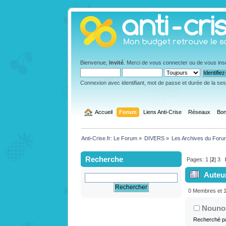
Bienvenue,
Invité
. Merci de
vous connecter
ou de
vous ins
Connexion avec identifiant, mot de passe et durée de la se
  Accueil
Forum
Liens Anti-Crise
Réseaux
Bon
Anti-Crise.fr: Le Forum
»
DIVERS
»
Les Archives du Foru
Recherche
Pages:
1
[
2
]
3
Auteu
14269 fois
0 Membres et 1 
Nouno
Recherché pa