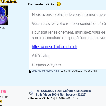
Demande validée
2567
2026-06-03_070717.jpg
(29.65 ko, 657x251 - vu 866 fois.)
Re: SOIGNON : Duo Chèvre & Mozzarella
7175
Satisfait ou 100% Remboursé (31125)
t Trop'
«
Réponse #34 le:
03 juin 2026 à 07 h 11 »