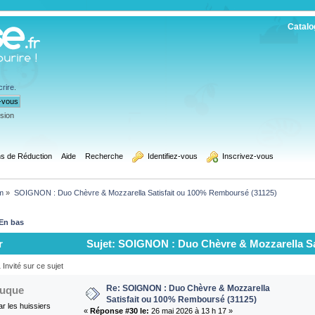
Catalo
crire
.
ssion
s de Réduction
Aide
Recherche
  Identifiez-vous
  Inscrivez-vous
m
»
SOIGNON : Duo Chèvre & Mozzarella Satisfait ou 100% Remboursé (31125)
En bas
r
Sujet: SOIGNON : Duo Chèvre & Mozzarella Sa
)
Invité sur ce sujet
Re: SOIGNON : Duo Chèvre & Mozzarella
uque
Satisfait ou 100% Remboursé (31125)
r les huissiers
«
Réponse #30 le:
26 mai 2026 à 13 h 17 »