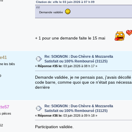
78
Citation de: elfe le 03 juin 2026 à 07 h 09
Demande validée
+ 1 pour une demande faite le 15 mai
Re: SOIGNON : Duo Chèvre & Mozzarella
le41
Satisfait ou 100% Remboursé (31125)
e les blés
«
Réponse #35 le:
03 juin 2026 à 08 h 17 »
9
Demande validée, je ne pensais pas, j'avais décollé l
code barre, comme quoi que ce n'était pas nécessai
derrière
Re: SOIGNON : Duo Chèvre & Mozzarella
te57
Satisfait ou 100% Remboursé (31125)
s pièces
«
Réponse #36 le:
03 juin 2026 à 09 h 18 »
52
Participation validée.