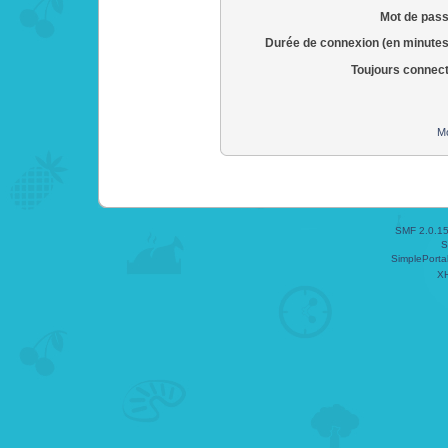
Mot de pass
Durée de connexion (en minutes
Toujours connec
Mo
SMF 2.0.1
S
SimplePorta
X