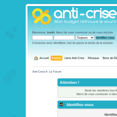
Bienvenue,
Invité
. Merci de
vous connecter
ou de
vous inscrire
.
Connexion avec identifiant, mot de passe et durée de la session
  Accueil
Forum
Liens Anti-Crise
Réseaux
Bons de Ré
Anti-Crise.fr: Le Forum
Attention !
Seuls les membres inscrit
Merci de vous connecter ci-de
Identifiez-vous
Identifia