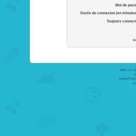
Mot de pass
Durée de connexion (en minutes
Toujours connec
Mo
SMF 2.0.1
S
SimplePorta
X