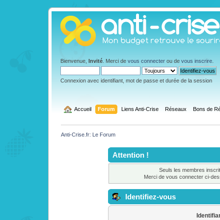
Bienvenue,
Invité
. Merci de
vous connecter
ou de
vous inscrire
.
Connexion avec identifiant, mot de passe et durée de la session
  Accueil
Forum
Liens Anti-Crise
Réseaux
Bons de Ré
Anti-Crise.fr: Le Forum
Attention !
Seuls les membres inscrit
Merci de vous connecter ci-de
Identifiez-vous
Identifia