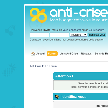
Bienvenue,
Invité
. Merci de
vous connecter
ou de
vous inscrire
.
Connexion avec identifiant, mot de passe et durée de la session
  Accueil
Forum
Liens Anti-Crise
Réseaux
Bons de Ré
Anti-Crise.fr: Le Forum
Attention !
Seuls les membres inscrit
Merci de vous connecter ci-de
Identifiez-vous
Identifia