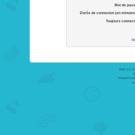
Mot de pass
Durée de connexion (en minutes
Toujours connec
Mo
SMF 2.0.1
S
SimplePorta
X