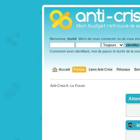
Bienvenue,
Invité
. Merci de
vous connecter
ou de
vous ins
Connexion avec identifiant, mot de passe et durée de la se
  Accueil
Forum
Liens Anti-Crise
Réseaux
Bon
Anti-Crise.fr: Le Forum
Atten
Id