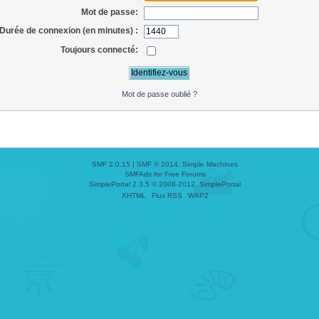
Mot de passe:
Durée de connexion (en minutes) :
Toujours connecté:
Mot de passe oublié ?
SMF 2.0.15
|
SMF © 2014
,
Simple Machines
SMFAds
for
Free Forums
SimplePortal 2.3.5 © 2008-2012, SimplePortal
XHTML
Flux RSS
WAP2