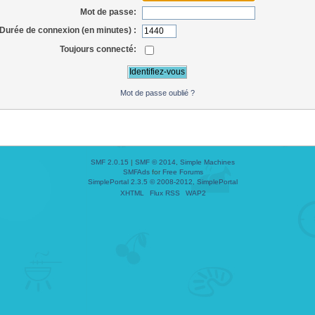
Mot de passe:
Durée de connexion (en minutes) :
Toujours connecté:
Mot de passe oublié ?
SMF 2.0.15
|
SMF © 2014
,
Simple Machines
SMFAds
for
Free Forums
SimplePortal 2.3.5 © 2008-2012, SimplePortal
XHTML
Flux RSS
WAP2