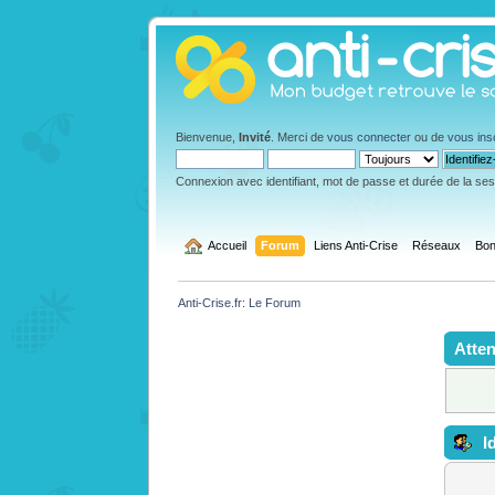
Bienvenue,
Invité
. Merci de
vous connecter
ou de
vous ins
Connexion avec identifiant, mot de passe et durée de la se
  Accueil
Forum
Liens Anti-Crise
Réseaux
Bon
Anti-Crise.fr: Le Forum
Atten
Id