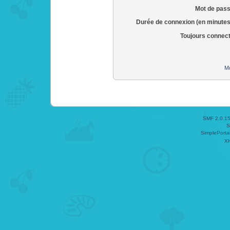
Mot de pass
Durée de connexion (en minutes
Toujours connec
Mo
SMF 2.0.1
S
SimplePorta
X