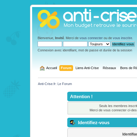
Bienvenue,
Invité
. Merci de
vous connecter
ou de
vous inscrire
.
Connexion avec identifiant, mot de passe et durée de la session
  Accueil
Forum
Liens Anti-Crise
Réseaux
Bons de Ré
Anti-Crise.fr: Le Forum
Attention !
Seuls les membres inscrit
Merci de vous connecter ci-de
Identifiez-vous
Identifia