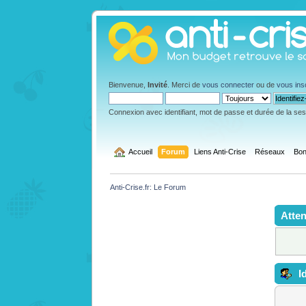
Bienvenue,
Invité
. Merci de
vous connecter
ou de
vous ins
Connexion avec identifiant, mot de passe et durée de la se
  Accueil
Forum
Liens Anti-Crise
Réseaux
Bon
Anti-Crise.fr: Le Forum
Atten
Id