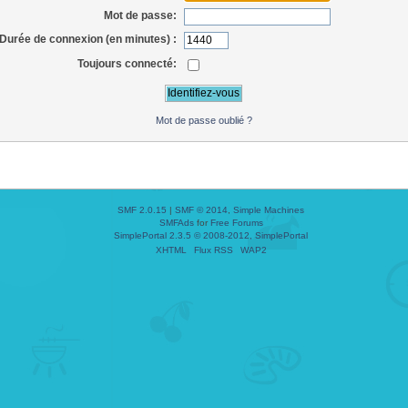
Mot de passe:
Durée de connexion (en minutes) :
Toujours connecté:
Mot de passe oublié ?
SMF 2.0.15
|
SMF © 2014
,
Simple Machines
SMFAds
for
Free Forums
SimplePortal 2.3.5 © 2008-2012, SimplePortal
XHTML
Flux RSS
WAP2