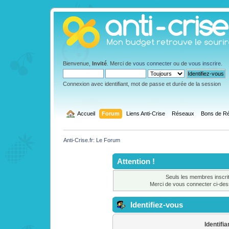
Bienvenue,
Invité
. Merci de
vous connecter
ou de
vous inscrire
.
Connexion avec identifiant, mot de passe et durée de la session
  Accueil
Forum
Liens Anti-Crise
Réseaux
Bons de Ré
Anti-Crise.fr: Le Forum
Attention !
Seuls les membres inscrit
Merci de vous connecter ci-de
Identifiez-vous
Identifia