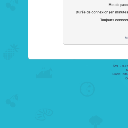
Mot de pass
Durée de connexion (en minutes
Toujours connec
Mo
SMF 2.0.1
S
SimplePorta
X