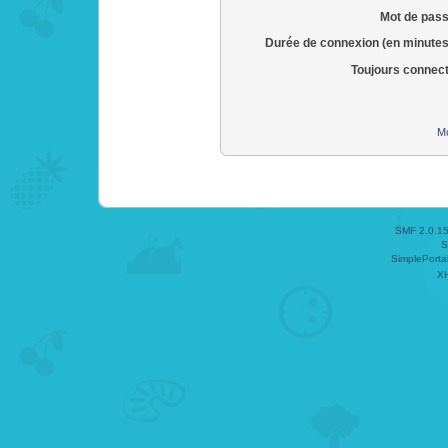
Mot de pass
Durée de connexion (en minutes
Toujours connec
Mo
SMF 2.0.1
S
SimplePorta
X