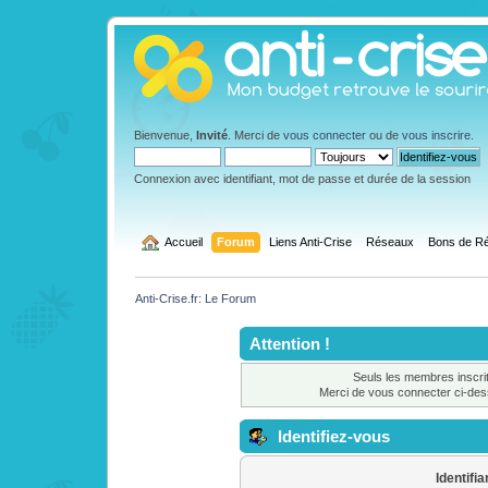
Bienvenue,
Invité
. Merci de
vous connecter
ou de
vous inscrire
.
Connexion avec identifiant, mot de passe et durée de la session
  Accueil
Forum
Liens Anti-Crise
Réseaux
Bons de Ré
Anti-Crise.fr: Le Forum
Attention !
Seuls les membres inscrit
Merci de vous connecter ci-de
Identifiez-vous
Identifia