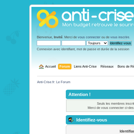
Bienvenue,
Invité
. Merci de
vous connecter
ou de
vous inscrire
.
Connexion avec identifiant, mot de passe et durée de la session
  Accueil
Forum
Liens Anti-Crise
Réseaux
Bons de Ré
Anti-Crise.fr: Le Forum
Attention !
Seuls les membres inscrit
Merci de vous connecter ci-de
Identifiez-vous
Identifia