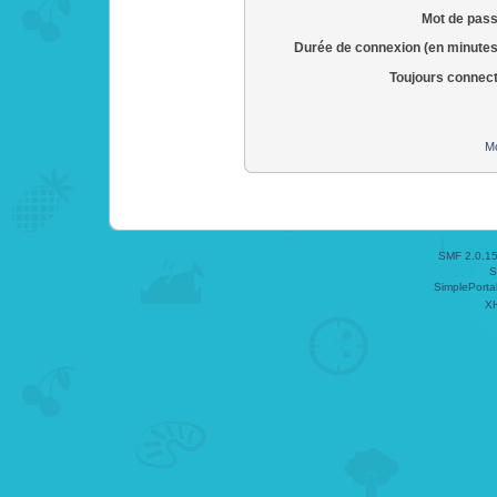
Mot de pass
Durée de connexion (en minutes
Toujours connec
Mo
SMF 2.0.1
S
SimplePorta
X